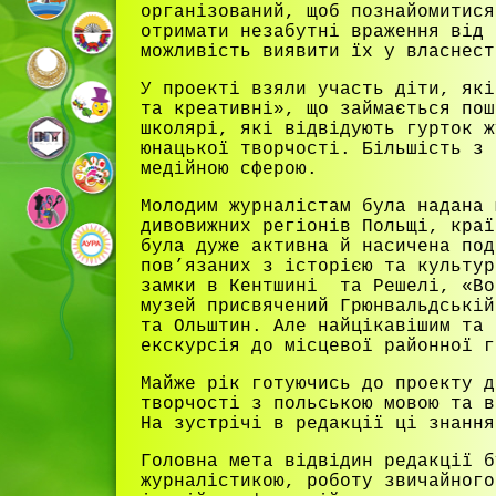
організований, щоб познайомитися
отримати незабутні враження від 
можливість виявити їх у власнест
У проекті взяли участь діти, які
та креативні», що займається пош
школярі, які відвідують гурток ж
юнацької творчості. Більшість з 
медійною сферою.
Молодим журналістам була надана 
дивовижних регіонів Польщі, кра
була дуже активна й насичена по
пов’язаних з історією та культур
замки в Кентшині та Решелі, «Во
музей присвячений Грюнвальдські
та Ольштин. Але найцікавішим та 
екскурсія до місцевої районної г
Майже рік готуючись до проекту д
творчості з польською мовою та в
На зустрічі в редакції ці знання
Головна мета відвідин редакції б
журналістикою, роботу звичайного