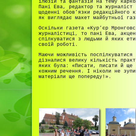
ілюзій та фантазій на тему карко
Пані Ева, редактор та журналіст 
щоденні обов’язки редакційного к
як виглядає макет майбутньої газ
Оскільки газета «Кур’єр Мронговс
журналістиці, то пані Ева, акцен
спілкуватися з людьми й яких ети
своїй роботі.
Маючи можливість поспілкуватися 
дізналися велику кількість практ
яких була: «Писати, писати й ще 
кожним речення. І ніколи не зупи
матеріали ще попереду!».