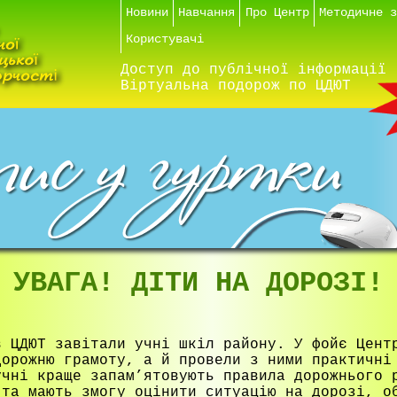
Новини
Навчання
Про Центр
Методичне 
Користувачі
Доступ до публічної інформації
Віртуальна подорож по ЦДЮТ
УВАГА! ДІТИ НА ДОРОЗІ!
в ЦДЮТ завітали учні шкіл району. У фойє Цент
дорожню грамоту, а й провели з ними практичні
учні краще запам’ятовують правила дорожнього 
 та мають змогу оцінити ситуацію на дорозі, о