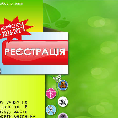
забезпечення
ру учням не
 заняття. В
руху, жести
брати безпечну