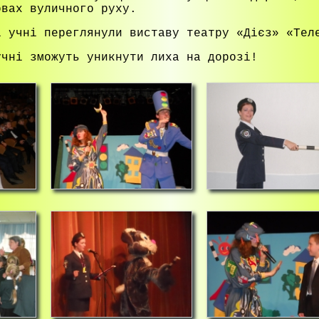
овах вуличного руху.
і учні переглянули виставу театру «Дієз» «Тел
учні зможуть уникнути лиха на дорозі!