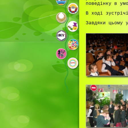
поведінку в ум
В ході зустріч
Завдяки цьому 