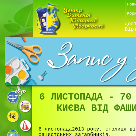
Нов
Кор
Дос
Вір
6 ЛИСТОПАДА - 70
КИЄВА ВІД ФАШ
6 листопада2013 року, столиця ві
фашистських загарбників.