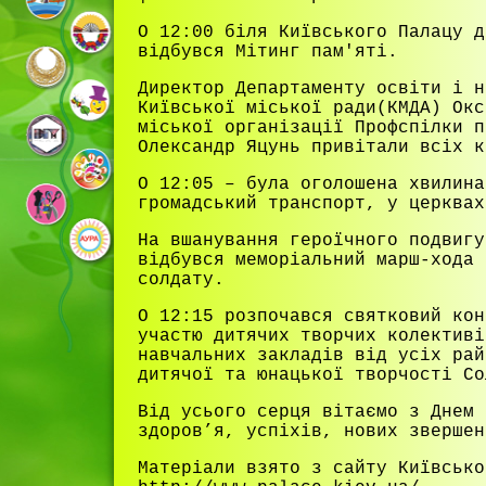
О 12:00 біля Київського Палацу д
відбувся Мітинг пам'яті.
Директор Департаменту освіти і н
Київської міської ради(КМДА) Окс
міської організації Профспілки п
Олександр Яцунь привітали всіх к
О 12:05 – була оголошена хвилина
громадський транспорт, у церквах
На вшанування героїчного подвигу
відбувся меморіальний марш-хода 
солдату.
О 12:15 розпочався святковий кон
участю дитячих творчих колективі
навчальних закладів від усіх рай
дитячої та юнацької творчості Со
Від усього серця вітаємо з Днем 
здоров’я, успіхів, нових звершен
Матеріали взято з сайту Київсько