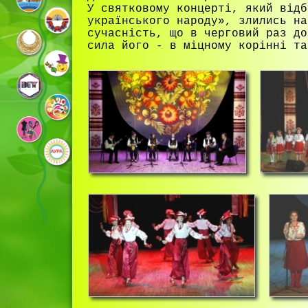
У святковому концерті, який відб
українського народу», злились на
сучасність, що в черговий раз до
сила його - в міцному корінні та