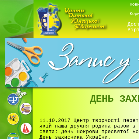
Нов
Кор
Дос
Вір
ДЕНЬ ЗАХ
11.10.2017 Центр творчості перет
якій наша дружня родина разом з 
свята: День Покрови пресвятої Бо
День захисника України.