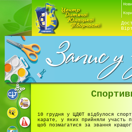
Нов
Кор
Дос
Вір
Спортив
10 грудня у ЦДЮТ відбулося спорт
карате, у яких прийняли участь п
щоб позмагатися за звання кращог