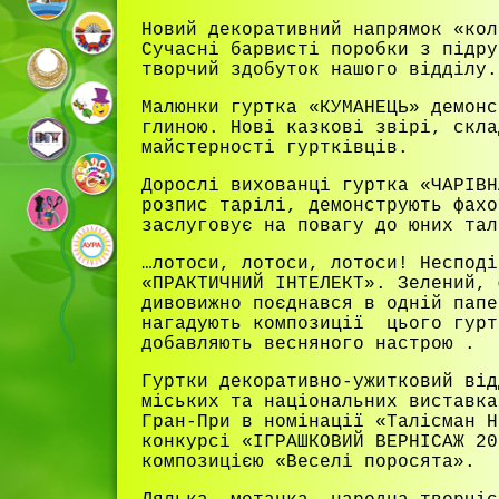
Новий декоративний напрямок «кол
Сучасні барвисті поробки з підру
творчий здобуток нашого відділу.
Малюнки гуртка «КУМАНЕЦЬ» демонс
глиною. Нові казкові звірі, скла
майстерності гуртківців.
Дорослі вихованці гуртка «ЧАРІВН
розпис тарілі, демонструють фахо
заслуговує на повагу до юних тал
…лотоси, лотоси, лотоси! Несподі
«ПРАКТИЧНИЙ ІНТЕЛЕКТ». Зелений, 
дивовижно поєднався в одній папе
нагадують композиції цього гурт
добавляють весняного настрою .
Гуртки декоративно-ужитковий від
міських та національних виставка
Гран-При в номінації «Талісман Н
конкурсі «ІГРАШКОВИЙ ВЕРНІСАЖ 2
композицією «Веселі поросята».