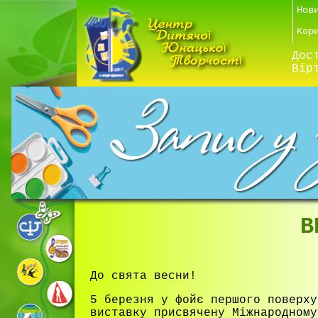
Нов
Кор
Дос
Вір
В
До свята весни!
5 березня у фойє першого поверху
виставку присвячену Міжнародному