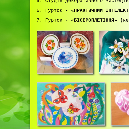
5. Студія декоративного мистецт
6. Гурток -
«ПРАКТИЧНИЙ IНТЕЛЕКТ
7. Гурток -
«БIСЕРОПЛЕТIННЯ»
(
ке