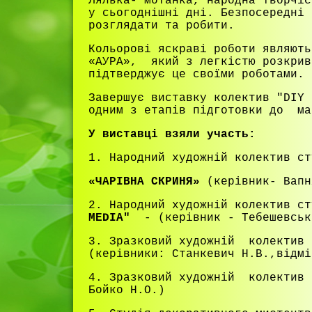
Лялька- мотанка, народна творчіс
у сьогоднішні дні. Безпосередні 
розглядати та робити.
Кольорові яскраві роботи являют
«АУРА», який з легкістю розкрив
підтверджує це своїми роботами.
Завершує виставку колектив "DIY 
одним з етапів підготовки до м
У виставці взяли участь:
1. Народний художній колектив ст
«ЧАРІВНА СКРИНЯ»
(керівник- Вапн
2. Народний художній колектив с
MEDIA"
- (керівник - Тебешевськ
3. Зразковий художній колектив
(керівники: Станкевич Н.В.,відмі
4. Зразковий художній колектив
Бойко Н.О.)