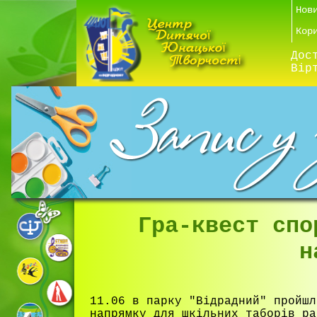
Нов
Кор
Дос
Вір
Гра-квест спо
н
11.06 в парку "Відрадний" пройшл
напрямку для шкільних таборів ра