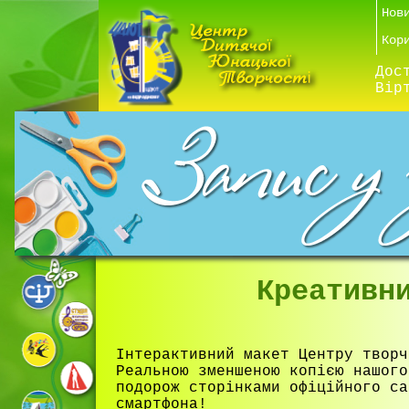
Нов
Кор
Дос
Вір
Креативн
Інтерактивний макет Центру творч
Реальною зменшеною копією нашого
подорож сторінками офіційного с
смартфона!