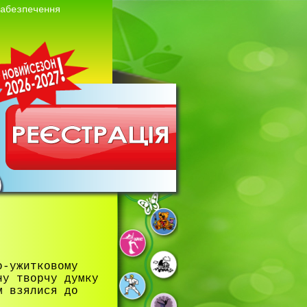
забезпечення
о-ужитковому
ну творчу думку
м взялися до