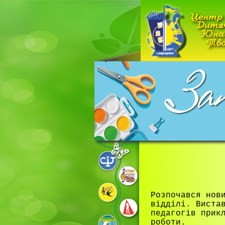
Розпочався нов
відділі. Виста
педагогів прик
роботи.