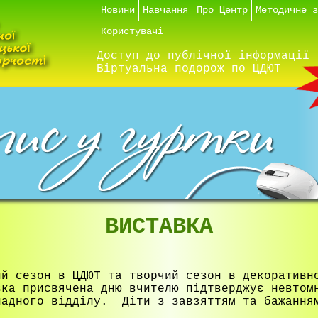
Новини
Навчання
Про Центр
Методичне 
Користувачі
Доступ до публічної інформації
Віртуальна подорож по ЦДЮТ
ВИСТАВКА
ий сезон в ЦДЮТ та творчий сезон в декоративн
вка присвячена дню вчителю підтверджує невтом
ладного відділу. Діти з завзяттям та бажання