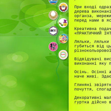
При вході одра
дерева виконан
органза, мереж
перед нами в я
Креативна пода
«ПРАКТИЧНИЙ ІН
Ляльки, ляльки
губиться від ц
різнокольорово
Відвідувачі ви
виконанні яку 
Осінь. Осінні 
наче живі. Зда
Глиняні звірят
почуття, спога
Декоративні ма
гуртка дійсно