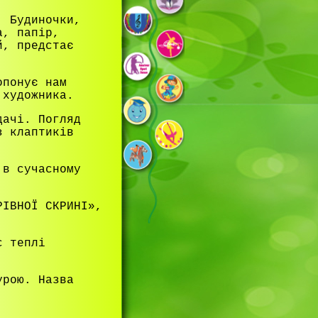
. Будиночки,
а, папір,
й, предстає
опонує нам
 художника.
дачі. Погляд
з клаптиків
 в сучасному
РІВНОЇ СКРИНІ»,
с теплі
урою. Назва