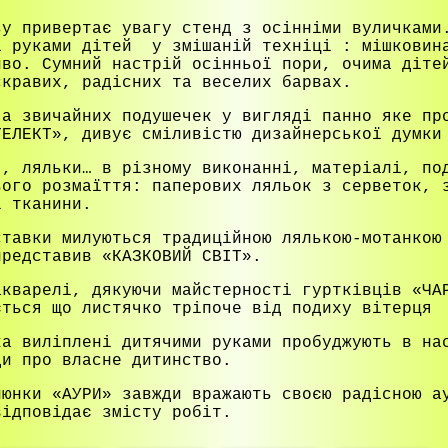
зу привертає увагу стенд з осінніми вуличками
і руками дітей у змішаній техніці : мішковин
иво. Сумний настрій осінньої пори, очима діте
скравих, радісних та веселих барвах.
ча звичайних подушечек у вигляді панно яке пр
ТЕЛЕКТ», дивує сміливістю дизайнерської думки
 , ляльки… в різному виконанні, матеріалі, по
ього розмаїття: паперових ляльок з серветок, 
ї тканини.
ставки милуються традиційною лялькою-мотанкою
представив «КАЗКОВИЙ СВІТ».
акварелі, дякуючи майстерності гуртківців «ЧА
ється що листячко тріпоче від подиху вітерця
ка виліплені дитячими руками пробуджують в на
ди про власне дитинство.
люнки «АУРИ» завжди вражають своєю радісною а
 відповідає змісту робіт.