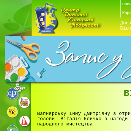
Нов
Кор
Дос
Вір
В
Вапнярську Інну Дмитрівну з отри
голови Віталія Кличко з нагоди 
народного мистецтва