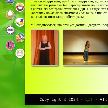
правильно дарувати, приймати подарунки; що можн
використані різні засоби: перегляд повчальних муль
з життя, які розіграли гуртківці ЦДЮТ. Глядачі теп
колективу вокального ансамблю «Альтана» з піснею
та стилізованого танцю «Пектораль».
Ми сподіваємося, що діти усвідомили: дарувати под
Copyright © 2024 -
ЦІТ
- All