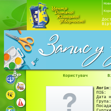
Нов
Кор
Дос
Вір
Користувач
В
Логін
ПІБ:
Дата 
Група
Посад
Гуртк