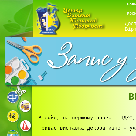
Нов
Кор
Дос
Вір
В
В фойе, на першому поверсі ЦДЮТ,
триває виставка декоративно - уж